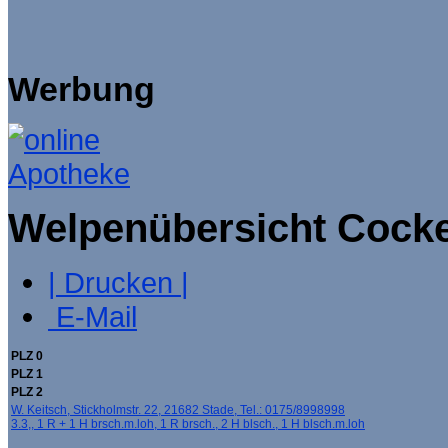
Werbung
Welpenübersicht Cocke
| Drucken |
E-Mail
PLZ 0
PLZ 1
PLZ 2
W. Keitsch, Stickholmstr. 22, 21682 Stade, Tel.: 0175/8998998
3.3,, 1 R + 1 H brsch.m.loh, 1 R brsch., 2 H blsch., 1 H blsch.m.loh