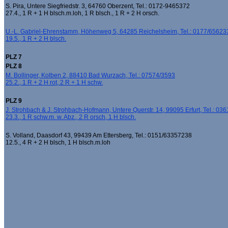
S. Pira, Untere Siegfriedstr. 3, 64760 Oberzent, Tel.: 0172-9465372
27.4., 1 R + 1 H blsch.m.loh, 1 R blsch., 1 R + 2 H orsch.
U.-L. Gabriel-Ehrenstamm, Höhenweg 5, 64285 Reichelsheim, Tel.: 0177/65623
19.5., 1 R + 2 H blsch.
PLZ 7
PLZ 8
M. Bollinger, Kolben 2, 88410 Bad Wurzach, Tel.: 07574/3593
25.2., 1 R + 2 H rot, 2 R + 1 H schw.
PLZ 9
J. Strohbach & J. Strohbach-Hofmann, Untere Querstr. 14, 99095 Erfurt, Tel.: 0
23.3., 1 R schw.m. w. Abz., 2 R orsch, 1 H blsch.
S. Volland, Daasdorf 43, 99439 Am Ettersberg, Tel.: 0151/63357238
12.5., 4 R + 2 H blsch, 1 H blsch.m.loh