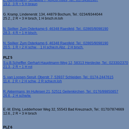
E. Günnemann, Schaffeld 7, 46459 Rees, Tel.: 01734381907
19.2., 3 R + 5 H braun
G. Kramp, Lindenerstr. 134, 44879 Bochum, Tel.: 0234/9344044
25.2., 2 R + 3 H brsch, 1 H brsch.m.loh
N. Spilker, Zum Osterkamp 6, 46348 Raesfeld, Tel.: 02865/9098190
28.3., 4 R + 1 H blsch.
N. Spilker, Zum Osterkamp 6, 46348 Raesfeld, Tel.: 02865/9098190
20.5., 1 R + 2 H schw., , 1 H schw.m.Abz., 2 H brsch.
PLZ 5
S.u.B.Scheffler, Gerhart-Hauptmann-Weg 12, 58313 Herdecke, Tel.: 02330/2370
21.3., 2 R + 1 H rot
S. van Loosen-Spruit, Oberstr. 7, 53937 Schleiden, Tel.: 0174-2447615
11.4., 2 R + 2 H schw., 2 R schw.m.loh
R. Akkermans, Im Hufeisen 21, 52511 Geilenkirchen, Tel.: 0176/99850857
26.6., 2 H schw/w.
E.-M. Ehrig, Ledderhoser Weg 32, 55543 Bad Kreuznach, Tel.: 0170/7874669
12.6., 2 R + 3 H brsch
PLZ 6