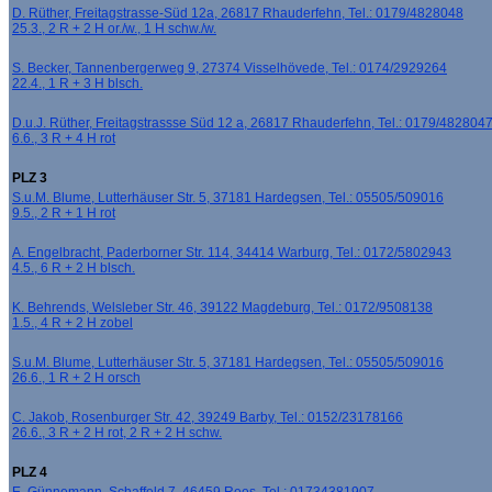
D. Rüther, Freitagstrasse-Süd 12a, 26817 Rhauderfehn, Tel.: 0179/4828048
25.3., 2 R + 2 H or./w., 1 H schw./w.
S. Becker, Tannenbergerweg 9, 27374 Visselhövede, Tel.: 0174/2929264
22.4., 1 R + 3 H blsch.
D.u.J. Rüther, Freitagstrassse Süd 12 a, 26817 Rhauderfehn, Tel.: 0179/482804
6.6., 3 R + 4 H rot
PLZ 3
S.u.M. Blume, Lutterhäuser Str. 5, 37181 Hardegsen, Tel.: 05505/509016
9.5., 2 R + 1 H rot
A. Engelbracht, Paderborner Str. 114, 34414 Warburg, Tel.: 0172/5802943
4.5., 6 R + 2 H blsch.
K. Behrends, Welsleber Str. 46, 39122 Magdeburg, Tel.: 0172/9508138
1.5., 4 R + 2 H zobel
S.u.M. Blume, Lutterhäuser Str. 5, 37181 Hardegsen, Tel.: 05505/509016
26.6., 1 R + 2 H orsch
C. Jakob, Rosenburger Str. 42, 39249 Barby, Tel.: 0152/23178166
26.6., 3 R + 2 H rot, 2 R + 2 H schw.
PLZ 4