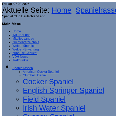
Freitag, 07.08.2026
Aktuelle Seite:
Home
Spanielrass
Spaniel Club Deutschland e.V.
Main Menu
Home
Wir über uns
Mitgliedsantrag
Züchterverzeichnis
Welpenübersicht
Welpen-Erwartung
Zuhause Gesucht
VDH News
Treffpunkte
Spanielrassen
American Cocker Spaniel
Clumber Spaniel
Cocker Spaniel
English Springer Spaniel
Field Spaniel
Irish Water Spaniel